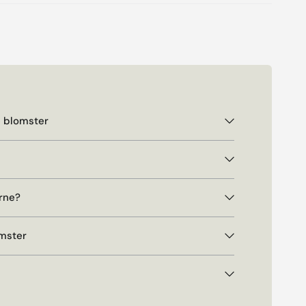
e blomster
rne?
omster