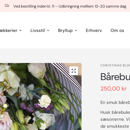
Ved bestilling inden kl. 11 – Udbringning melllem 13-20 samme dag
ækkerier
Livsstil
Bryllup
Erhverv
Om os
CHRISTINAS BL
Bårebu
250,00 kr
En smuk båreb
Husk bårebuket
sæsonerne. Vi 
de smukkeste 