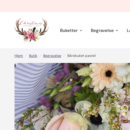
Buketter
Begravelse
L
Hjem
/
Butik
/
Begravelse
/
Bårebuket pastel