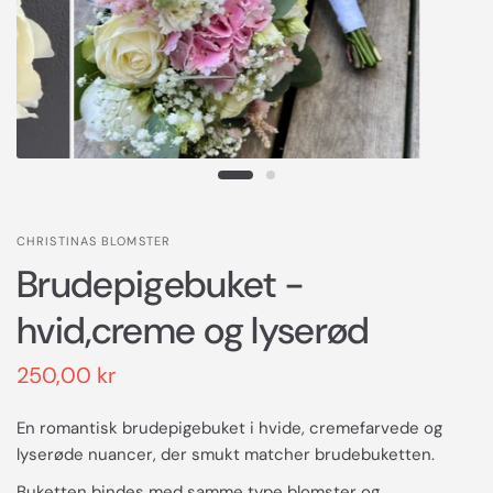
CHRISTINAS BLOMSTER
Brudepigebuket -
hvid,creme og lyserød
250,00 kr
En romantisk brudepigebuket i hvide, cremefarvede og
lyserøde nuancer, der smukt matcher brudebuketten.
Buketten bindes med samme type blomster og