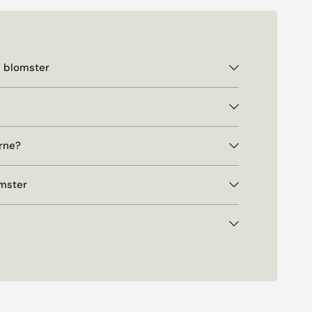
e blomster
rne?
omster