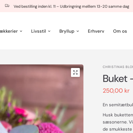
Ved bestilling inden kl. 11 – Udbringning melllem 13-20 samme dag
ækkerier
Livsstil
Bryllup
Erhverv
Om os
CHRISTINAS BL
Buket -
250,00 kr
En semitætbuke
Husk buketten 
sæsonerne. Vi 
de smukkeste b