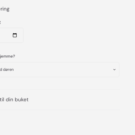
ring
g
 hjemme?
 til din buket