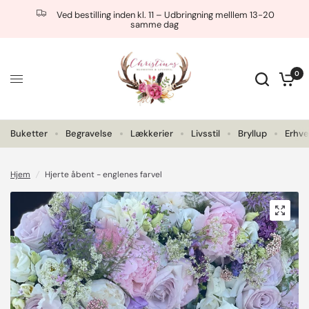
Ved bestilling inden kl. 11 – Udbringning melllem 13-20
samme dag
0
Buketter
Begravelse
Lækkerier
Livsstil
Bryllup
Erhve
Hjem
/
Hjerte åbent - englenes farvel