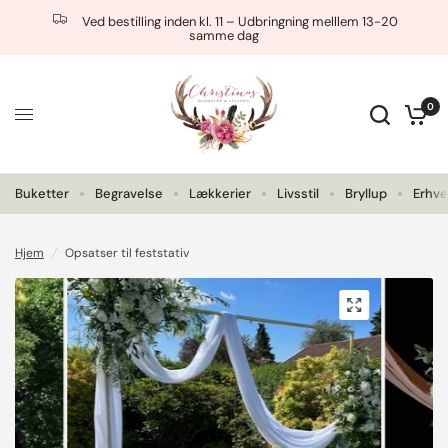
Ved bestilling inden kl. 11 – Udbringning melllem 13-20
samme dag
0
Buketter
Begravelse
Lækkerier
Livsstil
Bryllup
Erhve
Hjem
/
Opsatser til feststativ