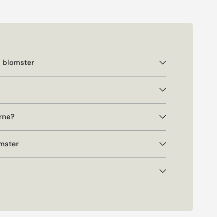
e blomster
rne?
omster