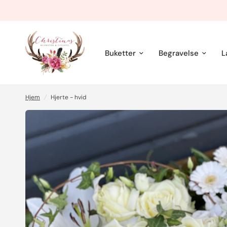
Buketter
Begravelse
L
Hjem
/
Hjerte - hvid