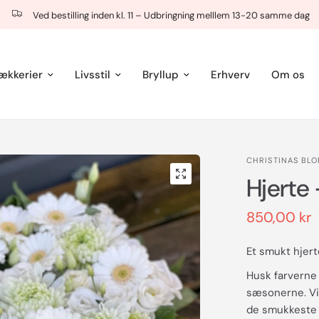
Ved bestilling inden kl. 11 – Udbringning melllem 13-20 samme dag
ækkerier
Livsstil
Bryllup
Erhverv
Om os
CHRISTINAS BL
Hjerte 
850,00 kr
Et smukt hjert
Husk farverne 
sæsonerne. Vi 
de smukkeste 