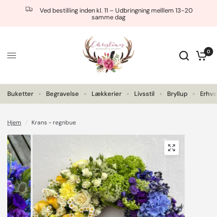
Ved bestilling inden kl. 11 – Udbringning melllem 13-20
samme dag
0
Buketter
Begravelse
Lækkerier
Livsstil
Bryllup
Erhve
Hjem
/
Krans - regnbue